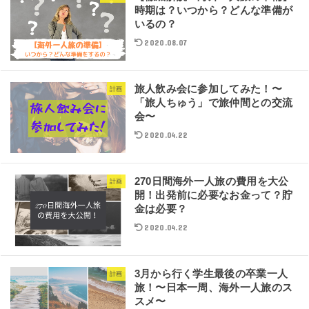
時期は？いつから？どんな準備が
いるの？
2020.08.07
旅人飲み会に参加してみた！〜
計画
「旅人ちゅう」で旅仲間との交流
会〜
2020.04.22
270日間海外一人旅の費用を大公
計画
開！出発前に必要なお金って？貯
金は必要？
2020.04.22
3月から行く学生最後の卒業一人
計画
旅！〜日本一周、海外一人旅のス
スメ〜