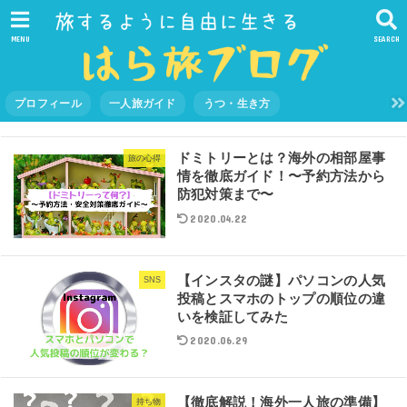
MENU
SEARCH
プロフィール
一人旅ガイド
うつ・生き方
ドミトリーとは？海外の相部屋事
旅の心得
情を徹底ガイド！〜予約方法から
防犯対策まで〜
2020.04.22
【インスタの謎】パソコンの人気
SNS
投稿とスマホのトップの順位の違
いを検証してみた
2020.06.29
【徹底解説！海外一人旅の準備】
持ち物