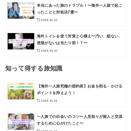
本当にあった旅のトラブル！〜海外一人旅で起こ
ったことと対処法7選〜
2020.04.22
海外トイレを使う対策と心構え〜汚い、紙ない、
便座がないは当たり前！？〜
2020.06.03
知って得する旅知識
【海外一人旅究極の節約術】お金を削る・かける
ポイントを抑えよう！
2020.04.22
一人旅での出会いのコツ〜人見知りが旅人と交流
するために心がけたこと〜