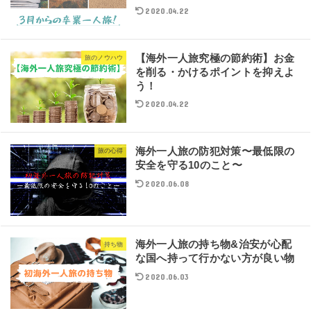
2020.04.22
【海外一人旅究極の節約術】お金
旅のノウハウ
を削る・かけるポイントを抑えよ
う！
2020.04.22
海外一人旅の防犯対策〜最低限の
旅の心得
安全を守る10のこと〜
2020.06.08
海外一人旅の持ち物&治安が心配
持ち物
な国へ持って行かない方が良い物
2020.06.03