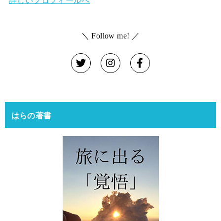
＼ Follow me! ／
はらの著書