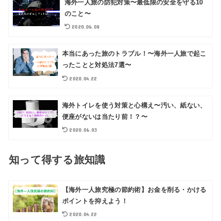
海外一人旅の防犯対策〜最低限の安全を守る10
のこと〜
2020.06.08
本当にあった旅のトラブル！〜海外一人旅で起こ
ったことと対処法7選〜
2020.04.22
海外トイレを使う対策と心構え〜汚い、紙ない、
便座がないは当たり前！？〜
2020.06.03
知って得する旅知識
【海外一人旅究極の節約術】お金を削る・かける
ポイントを抑えよう！
2020.04.22