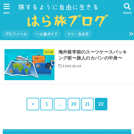
MENU
SEARCH
プロフィール
一人旅ガイド
うつ・生き方
海外留学前のスーツケースパッキ
持ち物
ング術〜旅人のカバンの中身〜
2020.04.22
<
1
…
20
21
22