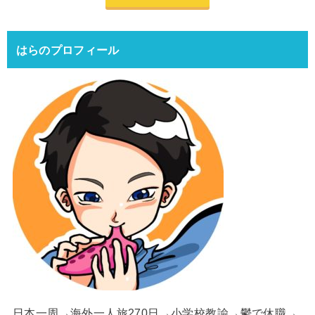
はらのプロフィール
日本一周→海外一人旅270日→小学校教諭→鬱で休職→