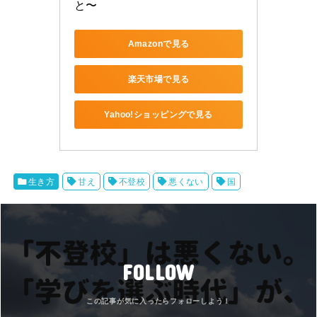
と〜
Amazonで見る
楽天市場で見る
Yahoo!ショッピングで見る
生き方
甘え
不登校
悪くない
国
FOLLOW