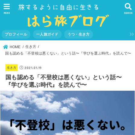
MENU
SEARCH
プロフィール
一人旅ガイド
うつ・生き方
生き方
HOME
国も認める「不登校は悪くない」という話〜『学びを選ぶ時代』を読んで〜
2021.01.19
生き方
国も認める「不登校は悪くない」という話〜
『学びを選ぶ時代』を読んで〜