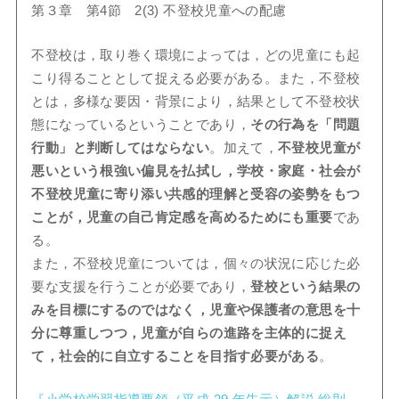
第３章 第4節 2(3) 不登校児童への配慮
不登校は，取り巻く環境によっては，どの児童にも起
こり得ることとして捉える必要がある。また，不登校
とは，多様な要因・背景により，結果として不登校状
態になっているということであり，
その行為を「問題
行動」と判断してはなら
ない
。加えて，
不登校児童が
悪いという根強い偏見を払拭し，学校・家庭・社会
が
不登校児童に寄り添い共感的理解と受容の姿勢をもつ
ことが，児童の自己肯定
感を高めるためにも重要
であ
る。
また，不登校児童については，個々の状況に応じた必
要な支援を行うことが必要であり，
登校という結果の
みを目標にするのではなく，児童や保護者の意思を
十
分に尊重しつつ，児童が自らの進路を主体的に捉え
て，社会的に自立すること
を目指す必要がある
。