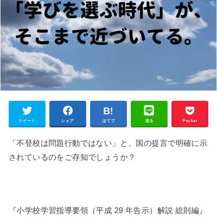
ツイート
シェア
はてブ
送る
Pocket
「不登校は問題行動ではない」と、国の提言で明確に示
されているのをご存知でしょうか？
『小学校学習指導要領（平成 29 年告示）解説 総則編』