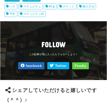
バス
マチュピチュ
料金
チケット
購入方法
予約
マチュピチュ村
FOLLOW
facebook
Twitter
Feedly
シェアしていただけると嬉しいです
（＾＾）♪