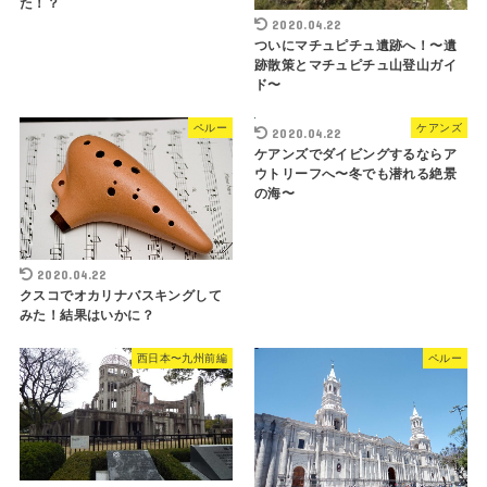
た！？
2020.04.22
ついにマチュピチュ遺跡へ！〜遺
跡散策とマチュピチュ山登山ガイ
ド〜
ペルー
ケアンズ
2020.04.22
ケアンズでダイビングするならア
ウトリーフへ〜冬でも潜れる絶景
の海〜
2020.04.22
クスコでオカリナバスキングして
みた！結果はいかに？
西日本〜九州前編
ペルー