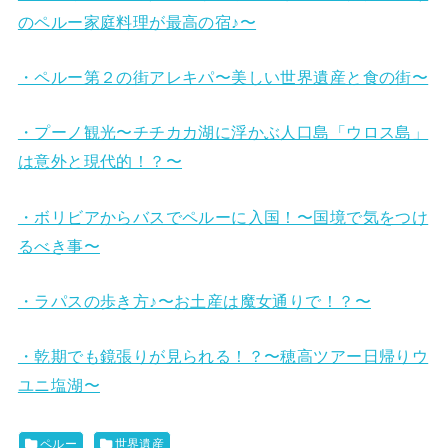
のペルー家庭料理が最高の宿♪〜
・ペルー第２の街アレキパ〜美しい世界遺産と食の街〜
・プーノ観光〜チチカカ湖に浮かぶ人口島「ウロス島」
は意外と現代的！？〜
・ボリビアからバスでペルーに入国！〜国境で気をつけ
るべき事〜
・ラパスの歩き方♪〜お土産は魔女通りで！？〜
・乾期でも鏡張りが見られる！？〜穂高ツアー日帰りウ
ユニ塩湖〜
ペルー
世界遺産