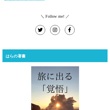
＼ Follow me! ／
はらの著書