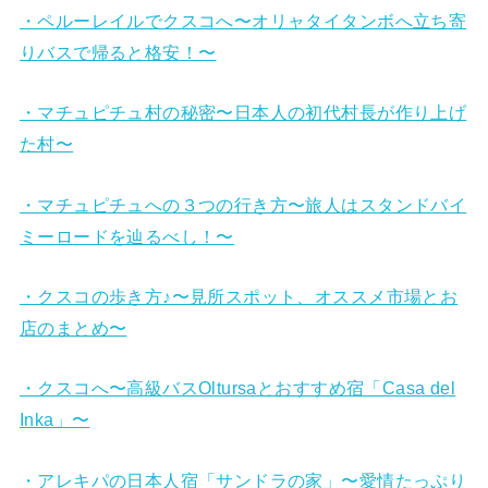
・ペルーレイルでクスコへ〜オリャタイタンボへ立ち寄
りバスで帰ると格安！〜
・マチュピチュ村の秘密〜日本人の初代村長が作り上げ
た村〜
・マチュピチュへの３つの行き方〜旅人はスタンドバイ
ミーロードを辿るべし！〜
・クスコの歩き方♪〜見所スポット、オススメ市場とお
店のまとめ〜
・クスコへ〜高級バスOltursaとおすすめ宿「Casa del
Inka」〜
・アレキパの日本人宿「サンドラの家」〜愛情たっぷり