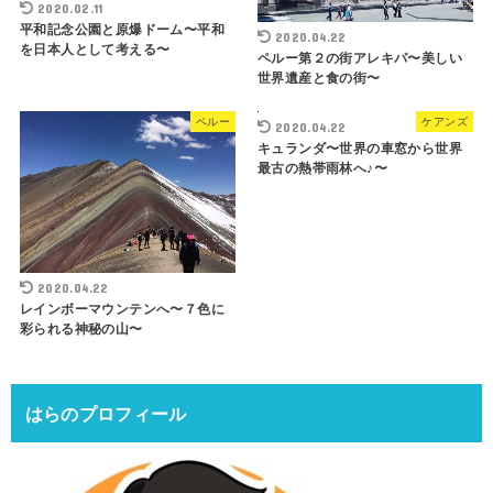
2020.02.11
平和記念公園と原爆ドーム〜平和
2020.04.22
を日本人として考える〜
ペルー第２の街アレキパ〜美しい
世界遺産と食の街〜
ペルー
ケアンズ
2020.04.22
キュランダ〜世界の車窓から世界
最古の熱帯雨林へ♪〜
2020.04.22
レインボーマウンテンへ〜７色に
彩られる神秘の山〜
はらのプロフィール