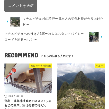
マチュピチュ村の秘密〜日本人の初代村長が作り上げた
村〜
マチュピチュへの行き方3選〜旅人はスタンドバイミー
ロードを辿るべし！〜
RECOMMEND
西日本〜九州前編
ペルー
2020.02.11
宮島・厳島神社観光のススメ♪しゃ
もじの由来、実は発祥の地だっ