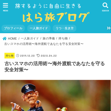
MENU
SEARCH
プロフィール
一人旅ガイド
うつ・生き方
一人旅ガイド
旅の準備
持ち物
HOME
古いスマホの活用術〜海外渡航であなたを守る安全対策〜
2019.12.20
2020.04.22
持ち物
古いスマホの活用術〜海外渡航であなたを守る
安全対策〜