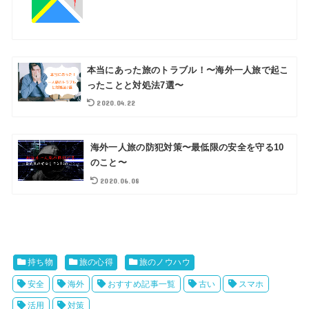
本当にあった旅のトラブル！〜海外一人旅で起こ
ったことと対処法7選〜
2020.04.22
海外一人旅の防犯対策〜最低限の安全を守る10
のこと〜
2020.06.08
持ち物
旅の心得
旅のノウハウ
安全
海外
おすすめ記事一覧
古い
スマホ
活用
対策