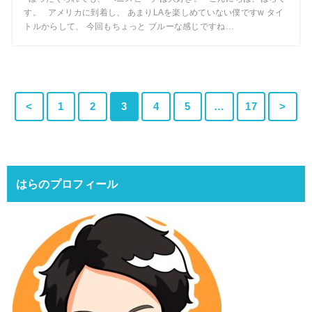
す。 アメリカに到着し、 あまりLAを楽しめていない僕ですw タイ
トルからして、 今回もちょっと ブルーな感じですね…
<
1
2
3
4
5
…
17
>
はらのプロフィール