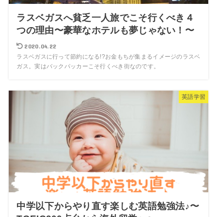
ラスベガスへ貧乏一人旅でこそ行くべき４
つの理由〜豪華なホテルも夢じゃない！〜
2020.04.22
ラスベガスに行って節約になる!?お金もちが集まるイメージのラスベ
ガス。実はバックパッカーこそ行くべき街なのです。
英語学習
中学以下からやり直す楽しむ英語勉強法♪〜