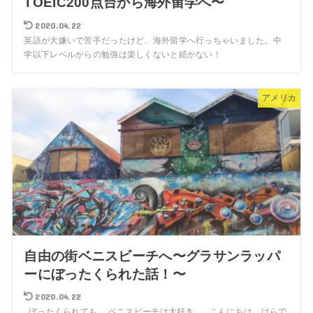
TOEIC200点台から海外留学へ〜
2020.04.22
英語が大嫌いで苦手だったけど、海外留学へ行っちゃいました。中
学以下レベルからの勉強は楽しくないと続かない！
アメリカ
自由の街ベニスビーチへ〜グラサンラッパ
ーにぼったくられた話！〜
2020.04.22
ぼったくられても、 ベニスビーチは大好き。 こんにちは、はらで