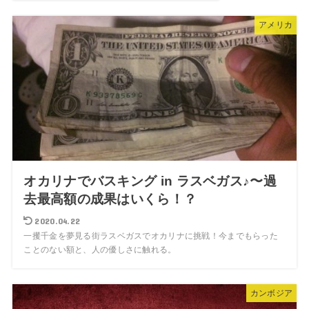
アメリカ
オカリナでバスキング in ラスベガス♪〜過
去最高額の成果はいくら！？
2020.04.22
一攫千金を夢見る街ラスベガスでオカリナに挑戦！今までもらった
ことのない額と、人の優しさに触れる。
カンボジア