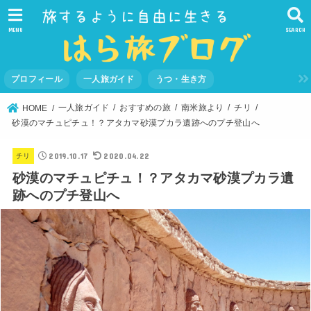
MENU
SEARCH
プロフィール
一人旅ガイド
うつ・生き方
一人旅ガイド
おすすめの旅
南米旅より
チリ
HOME
砂漠のマチュピチュ！？アタカマ砂漠プカラ遺跡へのプチ登山へ
2019.10.17
2020.04.22
チリ
砂漠のマチュピチュ！？アタカマ砂漠プカラ遺
跡へのプチ登山へ