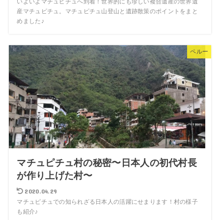
いよいよマチュピチュへ到着！世界的にも珍しい複合遺産の世界遺
産マチュピチュ。マチュピチュ山登山と遺跡散策のポイントをまと
めました♪
ペルー
マチュピチュ村の秘密〜日本人の初代村長
が作り上げた村〜
2020.04.29
マチュピチュでの知られざる日本人の活躍にせまります！村の様子
も紹介♪