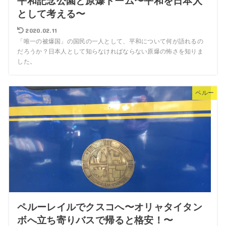
平和記念公園と原爆ドーム〜平和を日本人
として考える〜
2020.02.11
「唯一の被爆国」の国民の一人として、平和について何が語れるの
だろうか？日本人として知らなければならない原爆の怖さを知りま
した。
ペルー
ペルーレイルでクスコへ〜オリャタイタン
ボへ立ち寄りバスで帰ると格安！〜