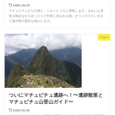
2020.04.29
マチュピチュからの帰り、ペルーレイルに乗車します。きれいな景
色を眺めながらゆったりと列車に揺られる旅。オリャタイタンボま
で束の間の贅沢を味わいます。
ペルー
ついにマチュピチュ遺跡へ！〜遺跡散策と
マチュピチュ山登山ガイド〜
2020.04.22