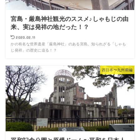
宮島・厳島神社観光のススメ♪しゃもじの由
来、実は発祥の地だった！？
2020.02.11
かの有名な世界遺産「厳島神社」のある宮島。知られざる「しゃも
じ発祥」の歴史に迫る！？
西日本〜九州前編