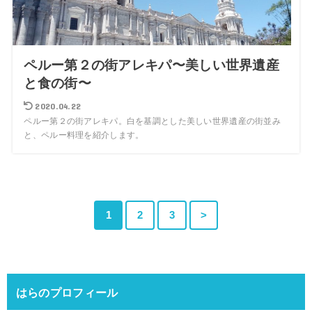
ペルー第２の街アレキパ〜美しい世界遺産
と食の街〜
2020.04.22
ペルー第２の街アレキパ。白を基調とした美しい世界遺産の街並み
と、ペルー料理を紹介します。
1
2
3
>
はらのプロフィール