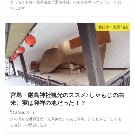
どっちがお得？世界遺産「厳島神社」のある宮島へのフェリーを比
較します！
西日本〜九州前編
宮島・厳島神社観光のススメ♪しゃもじの由
来、実は発祥の地だった！？
2020.02.11
かの有名な世界遺産「厳島神社」のある宮島。知られざる「しゃも
じ発祥」の歴史に迫る！？