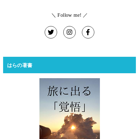
＼ Follow me! ／
はらの著書