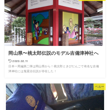
岡山県〜桃太郎伝説のモデル吉備津神社へ
2020.02.11
日本一周編第二弾は岡山県から！桃太郎ときびだんごで有名な吉備
津神社には鬼退治伝説が存在した！
ペルー