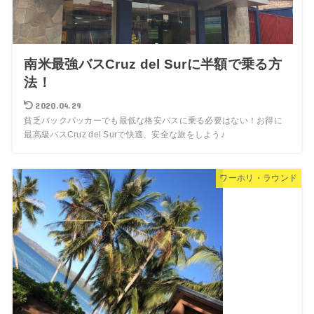
南米最強バスCruz del Surに半額で乗る方
法！
2020.04.29
貧乏バックパッカーでも最低な格安バスに乗る必要はない！お得に
最高級バスCruz del Surで快適、安全な旅をしよう♪
ワーホリ・ラウンド