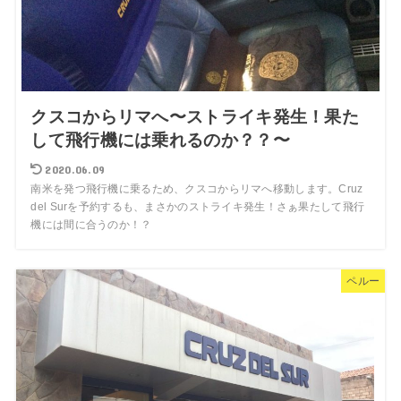
クスコからリマへ〜ストライキ発生！果た
して飛行機には乗れるのか？？〜
2020.06.09
南米を発つ飛行機に乗るため、クスコからリマへ移動します。Cruz
del Surを予約するも、まさかのストライキ発生！さぁ果たして飛行
機には間に合うのか！？
ペルー