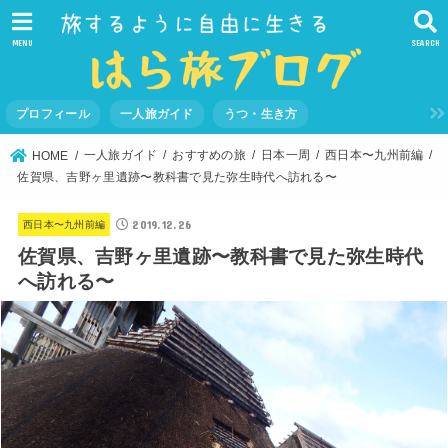
MENU
SEARCH
プロフィール
一人旅ガイド
うつ・生き方
一人旅ガイド
おすすめの旅
日本一周
西日本〜九州前編
HOME
佐賀県、吉野ヶ里遺跡〜教科書で見た弥生時代へ訪れる〜
2019.12.26
西日本〜九州前編
佐賀県、吉野ヶ里遺跡〜教科書で見た弥生時代
へ訪れる〜