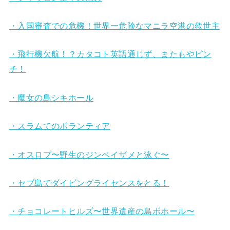
・入国審査での危機！世界一危険なマニラ空港の救世主
・飛行機欠航！？カタコト英語通じず、またもやピン
チ！
・魔女の島シキホール
・スラムでのボランティア
・オスロブ〜野生のジンベイザメと泳ぐ〜
・セブ島でダイビングライセンスをとる！
・チョコレートヒルズ〜世界遺産の島ボホール〜