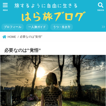
MENU
SEARCH
プロフィール
一人旅ガイド
うつ・生き方
必要なのは"覚悟"
HOME
必要なのは”覚悟”