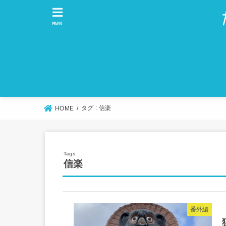
MENU
タグ : 信楽
HOME
信楽
番外編