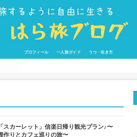
プロフィール
一人旅ガイド
うつ・生き方
旅の準備
おすすめの旅
旅のコツ
旅の
旅の
旅を
知っ
旅を
圧倒
旅本
日本
フィ
オー
南米
アメ
カン
世界
その
「スカーレット」信楽日帰り観光プラン♪〜
狸作りとカフェ巡りの旅〜