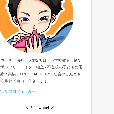
日本一周→海外一人旅270日→小学校教諭→鬱で
休職→フリーライター独立 / 不登校の子どもの居
所 / 高橋歩FREE FACTORY / 社会のしんどさ
から離れて自由に生きてます
詳しいプロフィールへ
＼ Follow me! ／