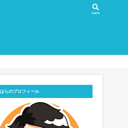
SEARCH
魅力
持ち物
左右する計画
ておくべき旅の心得
10倍充実させる英語
的コスパ！フィリピン留学
ガイド
一周より
リピン留学
ストラリア一周より
旅より
リカ
ボジア
遺産
他のおすすめ
東日本編
西日本〜九州前編
番外編
ワーホリ・ラウンド
シドニー
東海岸縦断
ケアンズ
ウルル
西海岸縦断
パース
メルボルン
チリ
ボリビア
ペルー
はらのプロフィール