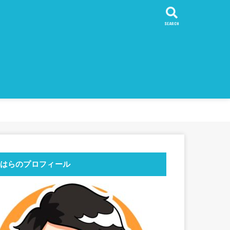
SEARCH
魅力
持ち物
左右する計画
ておくべき旅の心得
10倍充実させる英語
的コスパ！フィリピン留学
ガイド
一周より
リピン留学
ストラリア一周より
旅より
リカ
ボジア
遺産
他のおすすめ
東日本編
西日本〜九州前編
番外編
ワーホリ・ラウンド
シドニー
東海岸縦断
ケアンズ
ウルル
西海岸縦断
パース
メルボルン
チリ
ボリビア
ペルー
はらのプロフィール