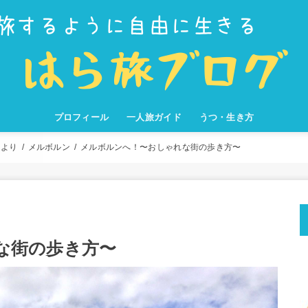
プロフィール
一人旅ガイド
うつ・生き方
旅の準備
おすすめの旅
旅のコツ
旅の
旅の
旅を
知っ
旅を
圧倒
旅本
日本
フィ
オー
南米
アメ
カン
世界
その
周より
メルボルン
メルボルンへ！〜おしゃれな街の歩き方〜
な街の歩き方〜