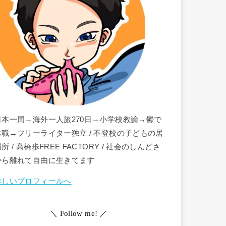
日本一周→海外一人旅270日→小学校教諭→鬱で
休職→フリーライター独立 / 不登校の子どもの居
所 / 高橋歩FREE FACTORY / 社会のしんどさ
から離れて自由に生きてます
詳しいプロフィールへ
＼ Follow me! ／