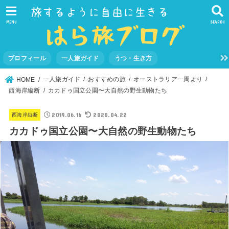
MENU
SEARCH
プロフィール
一人旅ガイド
うつ・生き方
一人旅ガイド
おすすめの旅
オーストラリア一周より
HOME
西海岸縦断
カカドゥ国立公園〜大自然の野生動物たち
2019.06.16
2020.04.22
西海岸縦断
カカドゥ国立公園〜大自然の野生動物たち