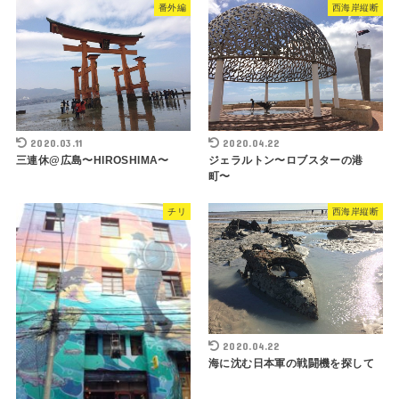
番外編
西海岸縦断
2020.03.11
2020.04.22
三連休@広島〜HIROSHIMA〜
ジェラルトン〜ロブスターの港
町〜
チリ
西海岸縦断
2020.04.22
海に沈む日本軍の戦闘機を探して