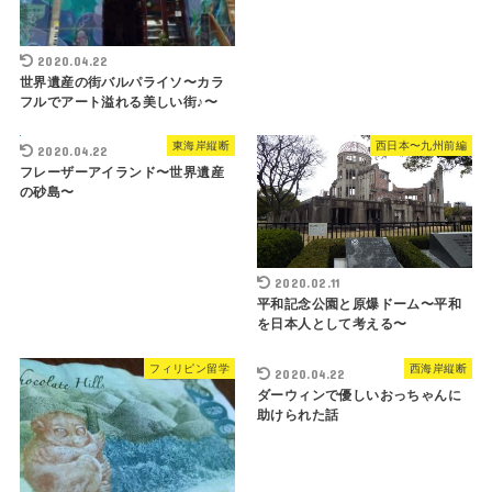
2020.04.22
世界遺産の街バルパライソ〜カラ
フルでアート溢れる美しい街♪〜
東海岸縦断
西日本〜九州前編
2020.04.22
フレーザーアイランド〜世界遺産
の砂島〜
2020.02.11
平和記念公園と原爆ドーム〜平和
を日本人として考える〜
フィリピン留学
西海岸縦断
2020.04.22
ダーウィンで優しいおっちゃんに
助けられた話