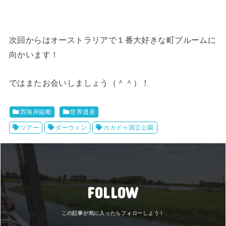
次回からはオーストラリアで１番大好きな町ブルームに
向かいます！
ではまたお会いしましょう（＾＾）！
西海岸縦断
世界遺産
ツアー
ダーウィン
カカドゥ国立公園
FOLLOW