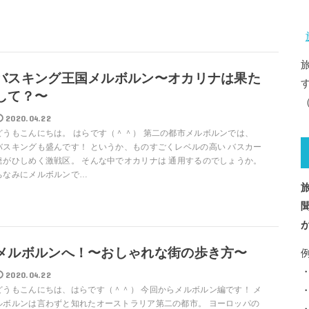
バスキング王国メルボルン〜オカリナは果た
して？〜
（
2020.04.22
どうもこんにちは。 はらです（＾＾） 第二の都市メルボルンでは、
バスキングも盛んです！ というか、ものすごくレベルの高い バスカー
達がひしめく激戦区。 そんな中でオカリナは 通用するのでしょうか。
ちなみにメルボルンで…
メルボルンへ！〜おしゃれな街の歩き方〜
2020.04.22
どうもこんにちは、はらです（＾＾） 今回からメルボルン編です！ メ
ルボルンは言わずと知れたオーストラリア第二の都市。 ヨーロッパの