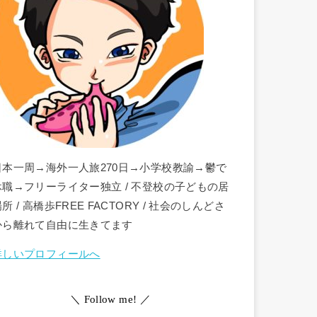
日本一周→海外一人旅270日→小学校教諭→鬱で
休職→フリーライター独立 / 不登校の子どもの居
所 / 高橋歩FREE FACTORY / 社会のしんどさ
から離れて自由に生きてます
詳しいプロフィールへ
＼ Follow me! ／