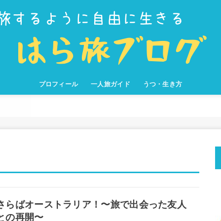
プロフィール
一人旅ガイド
うつ・生き方
旅の準備
おすすめの旅
旅のコツ
旅の
旅の
旅を
知っ
旅を
圧倒
旅本
日本
フィ
オー
南米
アメ
カン
世界
その
さらばオーストラリア！〜旅で出会った友人
との再開〜