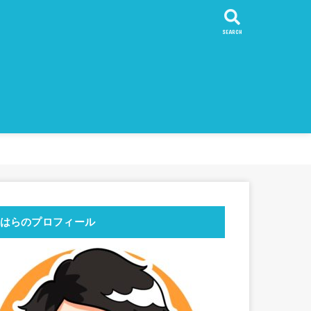
SEARCH
魅力
持ち物
左右する計画
ておくべき旅の心得
10倍充実させる英語
的コスパ！フィリピン留学
ガイド
一周より
リピン留学
ストラリア一周より
旅より
リカ
ボジア
遺産
他のおすすめ
東日本編
西日本〜九州前編
番外編
ワーホリ・ラウンド
シドニー
東海岸縦断
ケアンズ
ウルル
西海岸縦断
パース
メルボルン
チリ
ボリビア
ペルー
はらのプロフィール