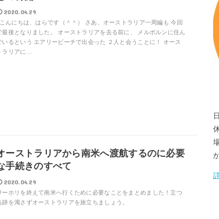
2020.04.29
こんにちは、はらです（＾＾） さあ、オーストラリア一周編も 今回
で最後となりました。 オーストラリアを去る前に、 メルボルンに住ん
でいるという エアリービーチで出会った ２人と会うことに！ オース
トラリアに…
場
オーストラリアから南米へ渡航するのに必要
な手続きのすべて
2020.04.29
ワーホリを終えて南米へ行くために必要なことをまとめました！立つ
鳥跡を濁さずオーストラリアを旅立ちましょう。