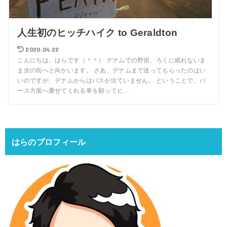
人生初のヒッチハイク to Geraldton
2020.04.22
こんにちは。はらです（＾＾） デナムでの野宿、ろくに眠れないま
ま次の街へと向かいます。 さあ、デナムまで送ってもらったのはい
いのですが、デナムからはバスが出ていません。 ということで、パ
ース方面へ乗せてくれる車を願ってヒ…
はらのプロフィール