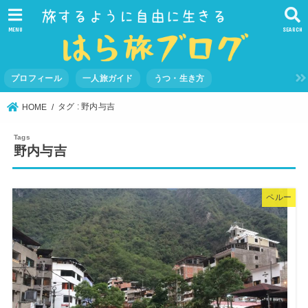
MENU
SEARCH
プロフィール
一人旅ガイド
うつ・生き方
タグ : 野内与吉
HOME
野内与吉
ペルー