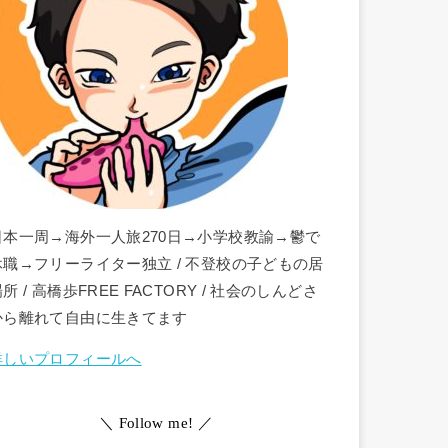
日本一周→海外一人旅270日→小学校教諭→鬱で
休職→フリーライター独立 / 不登校の子どもの居
所 / 高橋歩FREE FACTORY / 社会のしんどさ
から離れて自由に生きてます
詳しいプロフィールへ
＼ Follow me! ／