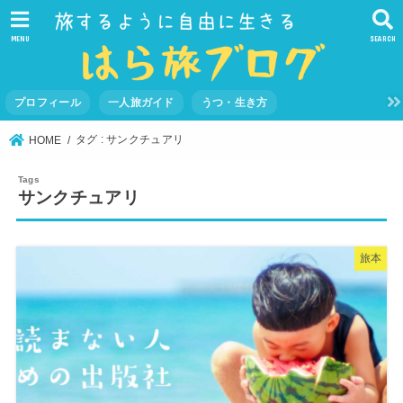
MENU
SEARCH
プロフィール
一人旅ガイド
うつ・生き方
タグ : サンクチュアリ
HOME
サンクチュアリ
旅本