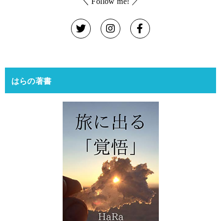
＼ Follow me! ／
はらの著書