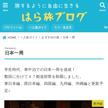
MENU
SEARCH
プロフィール
一人旅ガイド
うつ・生き方
一人旅ガイド
おすすめの旅
日本一周
HOME
日本一周
学生時代、車中泊での日本一周を達成！
数回に分けて４７都道府県を制覇しました。
東日本編、西日本編、四国編、九州編、沖縄編と更新予
定♪
番外編