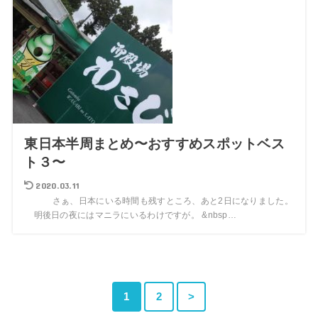
東日本半周まとめ〜おすすめスポットベス
ト３〜
2020.03.11
さぁ、日本にいる時間も残すところ、あと2日になりました。
明後日の夜にはマニラにいるわけですが。 &nbsp…
1
2
>