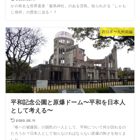
かの有名な世界遺産「厳島神社」のある宮島。知られざる「しゃも
じ発祥」の歴史に迫る！？
西日本〜九州前編
平和記念公園と原爆ドーム〜平和を日本人
として考える〜
2020.02.11
「唯一の被爆国」の国民の一人として、平和について何が語れるの
だろうか？日本人として知らなければならない原爆の怖さを知りま
した。