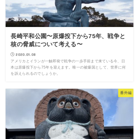
長崎平和公園〜原爆投下から75年、戦争と
核の脅威について考える〜
2020.01.08
アメリカとイランが一触即発で戦争の一歩手前まで来ている今、日
本は原爆投下から75年を迎えます。唯一の被爆国として、世界に何
を訴えられるのでしょうか。
番外編