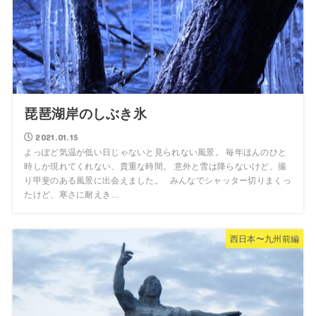
琵琶湖岸のしぶき氷
2021.01.15
よっぽど気温が低い日じゃないと見られない風景。 毎年ほんのひと
時しか現れてくれない、貴重な時間。 意外と雪は降らないけど、撮
り甲斐のある風景に出会えました。 みんなでシャッター切りまくっ
たけど、寒さに耐えき…
西日本〜九州前編