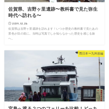
佐賀県、吉野ヶ里遺跡〜教科書で見た弥生
時代へ訪れる〜
2019.12.26
佐賀県は吉野ヶ里遺跡を訪れます！いつか歴史の教科書で見たあの
景色が目の前に。当時は写真でしか知らなかった歴史を感じる旅
へ。
西日本〜九州前編
宮島へ渡る２つのフェリーを比較！どっち