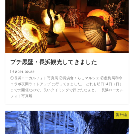
プチ黒壁・長浜観光してきました
2021.02.22
①長浜ローカルフォト写真展 ②長浜食くらしマルシェ ③盆梅展和傘
コラボ夜間ライトアップ に行ってきました。 どれも明日14日（日）
までの開催なので、良いタイミングで行けたなぁと。 長浜ローカル
フォト写真展 …
番外編