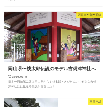
西日本〜九州前編
岡山県〜桃太郎伝説のモデル吉備津神社へ
2020.02.11
日本一周編第二弾は岡山県から！桃太郎ときびだんごで有名な吉備
津神社には鬼退治伝説が存在した！
東日本編